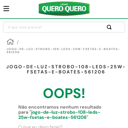
O que você procura?
Termos mais buscados
1
º
guarda roupa
JOGO-DE-LUZ-STROBO-108-LEDS-25W-FSETAS-E-BOATES-
561206
2
º
cozinha completa
JOGO-DE-LUZ-STROBO-108-LEDS-25W-
3
º
piso cerâmica
FSETAS-E-BOATES-561206
4
º
sofa
OOPS!
5
º
máquina lavar roupas
6
º
iphone
Não encontramos nenhum resultado
7
º
forro pvc
para "
jogo-de-luz-strobo-108-leds-
25w-fsetas-e-boates-561206
"
8
º
porta
O que eu devo fazer?