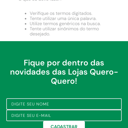
9
º
cimento
10
º
chuveiro
Verifique os termos digitados.
Tente utilizar uma única palavra.
Utilize termos genéricos na busca.
Tente utilizar sinônimos do termo
desejado.
Fique por dentro das
novidades das Lojas Quero-
Quero!
CADASTRAR