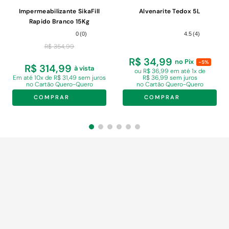
Impermeabilizante SikaFill
Alvenarite Tedox 5L
Rapido Branco 15Kg
0
(
0
)
4.5
(
4
)
R$
354
,
99
R$ 34,99
no Pix
-5%
R$ 314,99
à vista
ou R$ 36,99 em
até 1x de
Em
até 10x de R$ 31,49 sem juros
R$ 36,99 sem juros
no Cartão Quero-Quero
no Cartão Quero-Quero
COMPRAR
COMPRAR