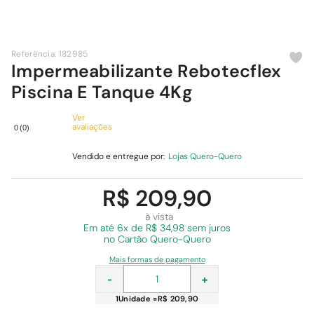
9
º
cimento
10
º
chuveiro
Referência
:
182985
Impermeabilizante Rebotecflex
Piscina E Tanque 4Kg
Ver
avaliações
0
(
0
)
Vendido e entregue por:
Lojas Quero-Quero
R$ 209,90
à vista
Em
até 6x de R$ 34,98 sem juros
no Cartão Quero-Quero
Mais formas de pagamento
-
+
1
Unidade
=
R$ 209,90