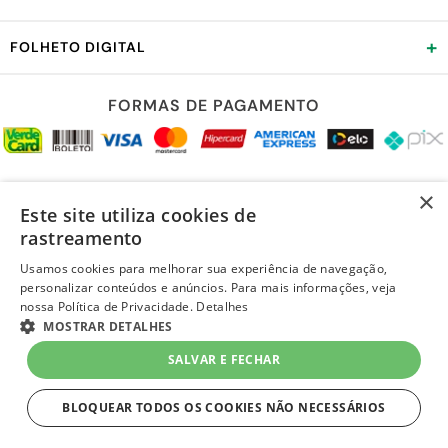
+
FOLHETO DIGITAL
FORMAS DE PAGAMENTO
REDES SOCIAIS
×
Este site utiliza cookies de
rastreamento
Usamos cookies para melhorar sua experiência de navegação,
personalizar conteúdos e anúncios. Para mais informações, veja
LOJA SEGURA
nossa Política de Privacidade.
Detalhes
MOSTRAR DETALHES
R$ 209,90
à vista
-
+
SALVAR E FECHAR
Em
até 6x de R$ 34,98 sem juros
no Cartão Quero-Quero
1
Unidade
=
R$ 209,90
BLOQUEAR TODOS OS COOKIES NÃO NECESSÁRIOS
COMPRAR