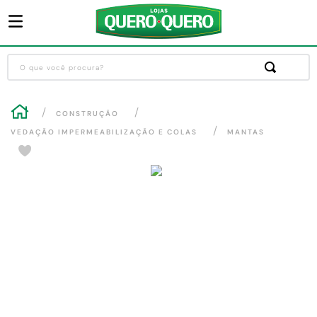
O que você procura?
Termos mais buscados
CONSTRUÇÃO
1
º
guarda roupa
VEDAÇÃO IMPERMEABILIZAÇÃO E COLAS
MANTAS
2
º
cozinha completa
3
º
sofa
4
º
piso cerâmica
5
º
máquina lavar roupas
6
º
iphone
7
º
forro pvc
8
º
porta