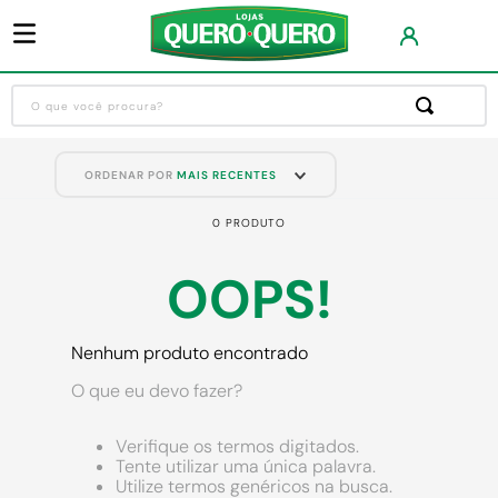
O que você procura?
Termos mais buscados
ORDENAR POR
MAIS RECENTES
1
º
guarda roupa
0
PRODUTO
2
º
cozinha completa
3
º
piso cerâmica
OOPS!
4
º
sofa
5
º
máquina lavar roupas
Nenhum produto encontrado
6
º
iphone
O que eu devo fazer?
7
º
forro pvc
Verifique os termos digitados.
8
º
porta
Tente utilizar uma única palavra.
Utilize termos genéricos na busca.