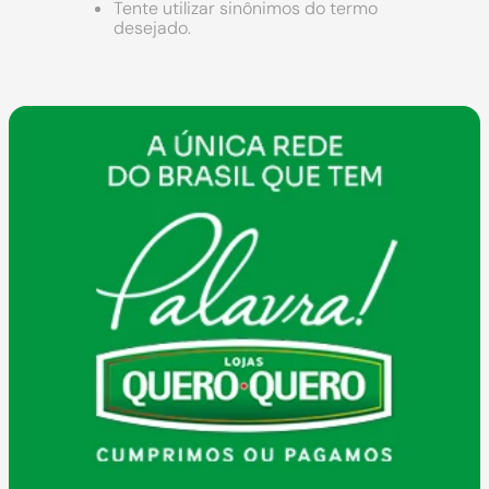
9
º
chuveiro
Tente utilizar sinônimos do termo
desejado.
10
º
comoda