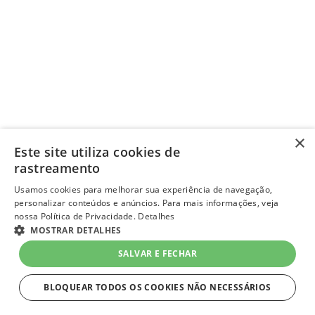
×
Veja opiniões de quem já
Este site utiliza cookies de
rastreamento
comprou
Usamos cookies para melhorar sua experiência de navegação,
personalizar conteúdos e anúncios. Para mais informações, veja
nossa Política de Privacidade.
Detalhes
MOSTRAR DETALHES
SALVAR E FECHAR
BLOQUEAR TODOS OS COOKIES NÃO NECESSÁRIOS