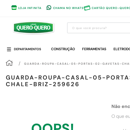
LOJA INFINITA
CHAMA NO WHATS
CARTÃO QUERO-QUER
O que você procura?
Termos mais buscados
CONSTRUÇÃO
1
º
guarda roupa
FERRAMENTAS
ELETROD
DEPARTAMENTOS
2
º
cozinha completa
GUARDA-ROUPA-CASAL-05-PORTAS-02-GAVETAS-CHAL
3
º
piso cerâmica
GUARDA-ROUPA-CASAL-05-PORTA
4
º
sofa
CHALE-BRIZ-259626
5
º
máquina lavar roupas
6
º
forro pvc
Não enc
7
º
iphone
O que eu
8
º
porta
OOPS!