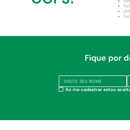
Ver
9
º
comoda
Ten
Uti
10
º
chuveiro
Ten
Fique por 
Ao me cadastrar estou acei