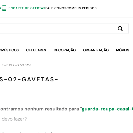
O
ENCARTE DE OFERTAS
FALE CONOSCO
MEUS PEDIDOS
OMÉSTICOS
CELULARES
DECORAÇÃO
ORGANIZAÇÃO
MÓVEIS
E-BRIZ-259626
S-02-GAVETAS-
ontramos nenhum resultado para "
guarda-roupa-casal-
 devo fazer?