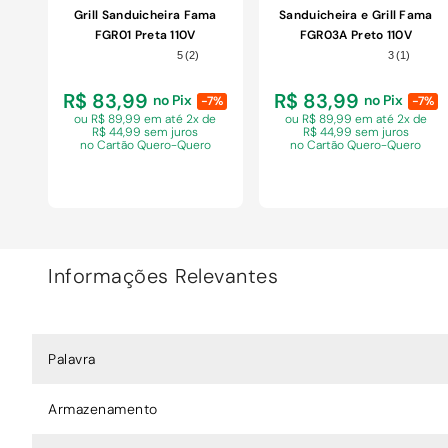
Grill Sanduicheira Fama
Sanduicheira e Grill Fama
FGR01 Preta 110V
FGR03A Preto 110V
5
(
2
)
3
(
1
)
R$ 83,99
R$ 83,99
no Pix
no Pix
-7%
-7%
ou R$ 89,99 em
até 2x de
ou R$ 89,99 em
até 2x de
R$ 44,99 sem juros
R$ 44,99 sem juros
no Cartão Quero-Quero
no Cartão Quero-Quero
Informações Relevantes
COMPRAR
COMPRAR
Palavra
Armazenamento