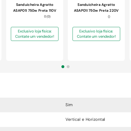
Sanduicheira Agratto
Sanduicheira Agratto
ASAP01I 750w Preta 110V
ASAP01I 750w Preta 220V
0
(
0
)
(
)
Exclusivo loja física:
Exclusivo loja física:
Contate um vendedor!
Contate um vendedor!
Sim
Vertical e Horizontal