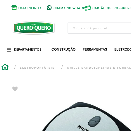
LOJA INFINITA
CHAMA NO WHATS
CARTÃO QUERO-QUER
O que você procura?
Termos mais buscados
CONSTRUÇÃO
1
º
guarda roupa
FERRAMENTAS
ELETROD
DEPARTAMENTOS
2
º
cozinha completa
ELETROPORTÁTEIS
GRILLS SANDUICHEIRAS E TORRA
3
º
piso cerâmica
4
º
sofa
5
º
máquina lavar roupas
6
º
forro pvc
7
º
iphone
8
º
porta