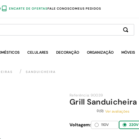
O
ENCARTE DE OFERTAS
FALE CONOSCO
MEUS PEDIDOS
OMÉSTICOS
CELULARES
DECORAÇÃO
ORGANIZAÇÃO
MÓVEIS
DEIRAS
SANDUICHEIRA
Referência
:
90039
Grill Sanduicheira
Ver avaliações
0
(
0
)
Voltagem:
110V
220V