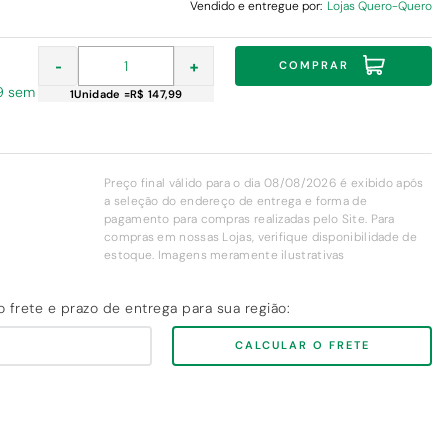
Vendido e entregue por:
Lojas Quero-Quero
-
+
COMPRAR
99 sem
1
Unidade
=
R$ 147,99
Preço final válido para o dia 08/08/2026 é exibido após
a seleção do endereço de entrega e forma de
pagamento para compras realizadas pelo Site. Para
compras em nossas Lojas, verifique disponibilidade de
estoque. Imagens meramente ilustrativas
CALCULAR O FRETE