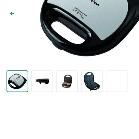
9
º
comoda
10
º
chuveiro