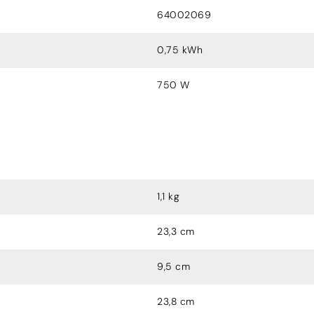
64002069
0,75 kWh
750 W
1,1 kg
23,3 cm
9,5 cm
23,8 cm