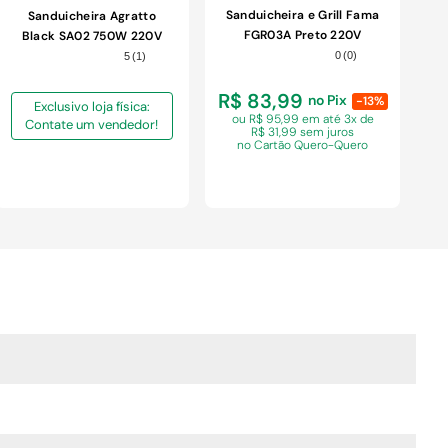
Sanduicheira e Grill Fama
Sanduicheira Agratto
FGR03A Preto 220V
Black SA02 750W 220V
0
(
0
)
5
(
1
)
R$ 83,99
no Pix
-13%
Exclusivo loja física:
ou R$ 95,99 em
até 3x de
Contate um vendedor!
R$ 31,99 sem juros
no Cartão Quero-Quero
COMPRAR