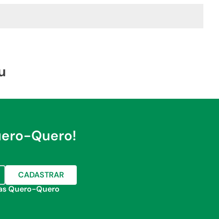
u
uero-Quero!
CADASTRAR
jas Quero-Quero