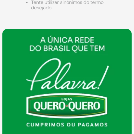
9
º
cimento
Tente utilizar sinônimos do termo
desejado.
10
º
chuveiro