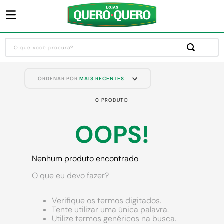
O que você procura?
Termos mais buscados
ORDENAR POR
MAIS RECENTES
1
º
guarda roupa
0
PRODUTO
2
º
cozinha completa
3
º
piso cerâmica
OOPS!
4
º
sofa
5
º
máquina lavar roupas
Nenhum produto encontrado
6
º
iphone
O que eu devo fazer?
7
º
forro pvc
Verifique os termos digitados.
8
º
porta
Tente utilizar uma única palavra.
Utilize termos genéricos na busca.