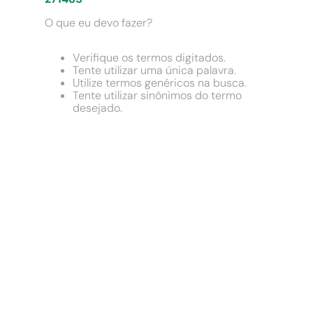
9
º
chuveiro
O que eu devo fazer?
10
º
cimento
Verifique os termos digitados.
Tente utilizar uma única palavra.
Utilize termos genéricos na busca.
Tente utilizar sinônimos do termo
desejado.