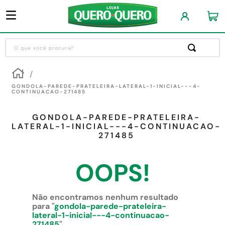
O que você procura?
Termos mais buscados
1
º
guarda roupa
GONDOLA-PAREDE-PRATELEIRA-LATERAL-1-INICIAL---4-
CONTINUACAO-271485
2
º
cozinha completa
GONDOLA-PAREDE-PRATELEIRA-
3
º
piso cerâmica
LATERAL-1-INICIAL---4-CONTINUACAO-
271485
4
º
sofa
5
º
máquina lavar roupas
OOPS!
6
º
iphone
7
º
forro pvc
Não encontramos nenhum resultado
para "
gondola-parede-prateleira-
8
º
porta
lateral-1-inicial---4-continuacao-
271485
"