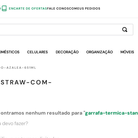
O
ENCARTE DE OFERTAS
FALE CONOSCO
MEUS PEDIDOS
OMÉSTICOS
CELULARES
DECORAÇÃO
ORGANIZAÇÃO
MÓVEIS
DO-AZALEA-651ML
P-STRAW-COM-
ontramos nenhum resultado para "
garrafa-termica-sta
 devo fazer?