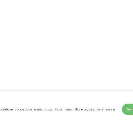
Sal
nalizar conteúdos e anúncios. Para mais informações, veja nossa