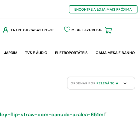
ENCONTRE A LOJA MAIS PRÓXIMA
MEUS FAVORITOS
ENTRE OU CADASTRE-SE
JARDIM
TVS E ÁUDIO
ELETROPORTÁTEIS
CAMA MESA E BANHO
ORDENAR POR
RELEVÂNCIA
nley-flip-straw-com-canudo-azalea-651ml
"