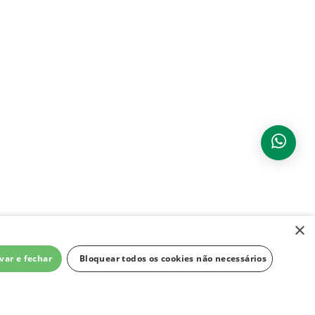
×
var e fechar
Bloquear todos os cookies não necessários