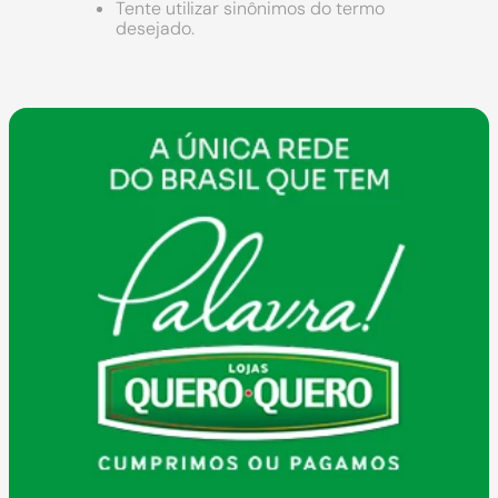
9
º
chuveiro
Tente utilizar sinônimos do termo
desejado.
10
º
comoda