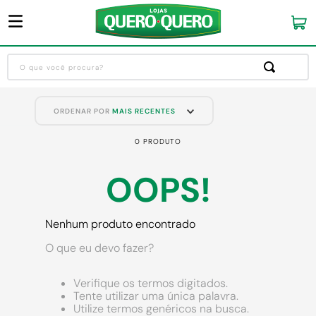
O que você procura?
Termos mais buscados
ORDENAR POR
MAIS RECENTES
1
º
guarda roupa
0
PRODUTO
2
º
cozinha completa
3
º
piso cerâmica
OOPS!
4
º
sofa
5
º
máquina lavar roupas
Nenhum produto encontrado
6
º
iphone
O que eu devo fazer?
7
º
forro pvc
Verifique os termos digitados.
8
º
porta
Tente utilizar uma única palavra.
Utilize termos genéricos na busca.