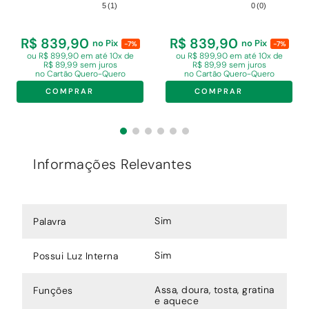
Litros Branco 220V
Litros Branco 110V
5
(
1
)
0
(
0
)
R$ 839,90
R$ 839,90
no Pix
no Pix
-7%
-7%
ou R$ 899,90 em
até 10x de
ou R$ 899,90 em
até 10x de
R$ 89,99 sem juros
R$ 89,99 sem juros
no Cartão Quero-Quero
no Cartão Quero-Quero
COMPRAR
COMPRAR
Informações Relevantes
Sim
Palavra
Sim
Possui Luz Interna
Assa, doura, tosta, gratina
Funções
e aquece