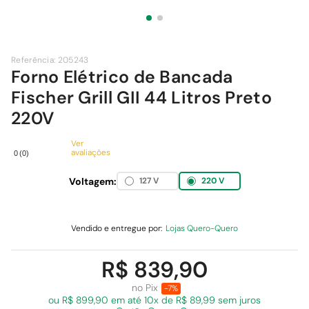
9
º
cimento
10
º
chuveiro
Referência
:
205243
Forno Elétrico de Bancada
Fischer Grill GII 44 Litros Preto
220V
Ver
avaliações
0
(
0
)
Voltagem:
127 V
220 V
Vendido e entregue por:
Lojas Quero-Quero
R$ 839,90
no Pix
-7%
ou R$ 899,90 em
até 10x de R$ 89,99 sem juros