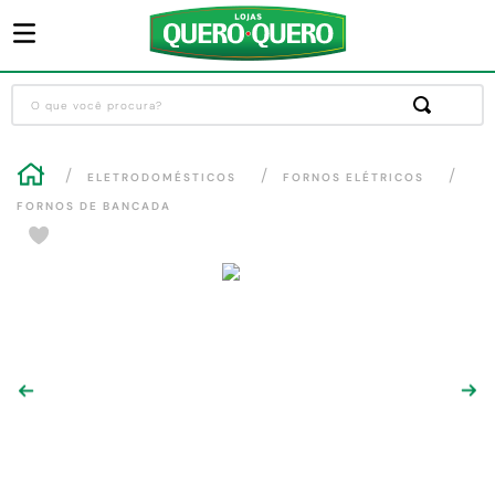
O que você procura?
Termos mais buscados
ELETRODOMÉSTICOS
FORNOS ELÉTRICOS
1
º
guarda roupa
FORNOS DE BANCADA
2
º
cozinha completa
3
º
piso cerâmica
4
º
sofa
5
º
máquina lavar roupas
6
º
iphone
7
º
forro pvc
8
º
porta