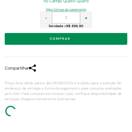
no Cartão Quero-Quero
Mais formas de pagamento
-
+
1
Unidade
=
R$ 899,90
COMPRAR
Compartilhar
Preço final válido para o dia 09/08/2026 é exibido após a seleção do
endereço de entrega e forma de pagamento para compras realizadas
pelo Site. Para compras em nossas Lojas, verifique disponibilidade de
estoque. Imagens meramente ilustrativas