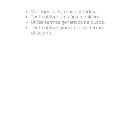
9
º
chuveiro
10
º
comoda
Verifique os termos digitados.
Tente utilizar uma única palavra.
Utilize termos genéricos na busca.
Tente utilizar sinônimos do termo
desejado.