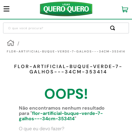
O que você procura?
Termos mais buscados
1
º
guarda roupa
FLOR-ARTIFICIAL-BUQUE-VERDE-7-GALHOS---34CM-353414
2
º
cozinha completa
FLOR-ARTIFICIAL-BUQUE-VERDE-7-
3
º
piso cerâmica
GALHOS---34CM-353414
4
º
sofa
OOPS!
5
º
máquina lavar roupas
6
º
iphone
Não encontramos nenhum resultado
7
º
forro pvc
para "
flor-artificial-buque-verde-7-
galhos---34cm-353414
"
8
º
porta
O que eu devo fazer?