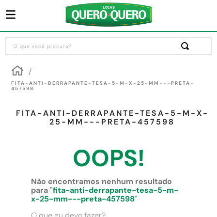
O que você procura?
Termos mais buscados
1
º
guarda roupa
FITA-ANTI-DERRAPANTE-TESA-5-M-X-25-MM---PRETA-
457598
2
º
cozinha completa
FITA-ANTI-DERRAPANTE-TESA-5-M-X-
3
º
piso cerâmica
25-MM---PRETA-457598
4
º
sofa
OOPS!
5
º
máquina lavar roupas
6
º
forro pvc
Não encontramos nenhum resultado
7
º
iphone
para "
fita-anti-derrapante-tesa-5-m-
x-25-mm---preta-457598
"
8
º
porta
O que eu devo fazer?