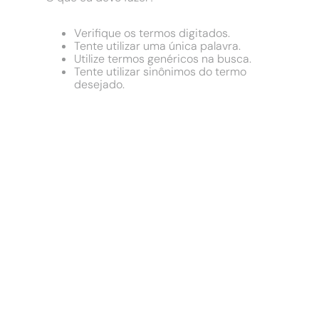
9
º
comoda
10
º
chuveiro
Verifique os termos digitados.
Tente utilizar uma única palavra.
Utilize termos genéricos na busca.
Tente utilizar sinônimos do termo
desejado.