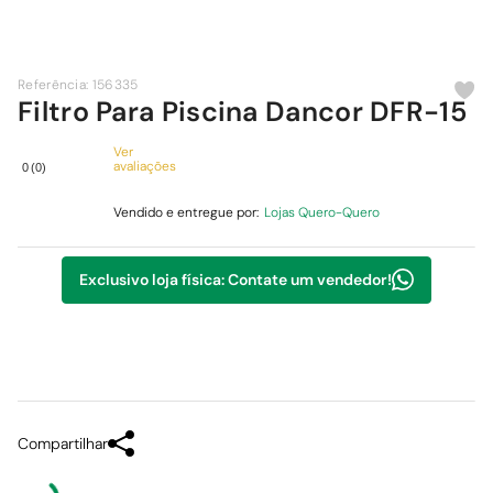
9
º
comoda
10
º
chuveiro
Referência
:
156335
Filtro Para Piscina Dancor DFR-15
Ver
avaliações
0
(
0
)
Vendido e entregue por:
Lojas Quero-Quero
Exclusivo loja física: Contate um vendedor!
Compartilhar