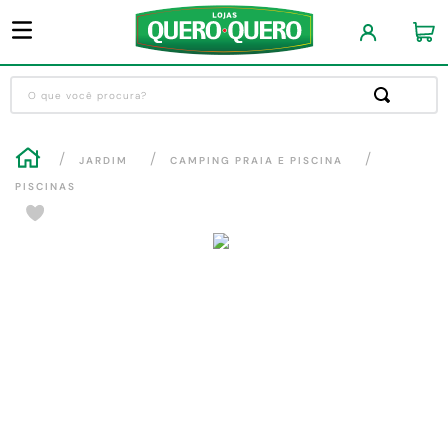
O que você procura?
Termos mais buscados
JARDIM
CAMPING PRAIA E PISCINA
1
º
guarda roupa
PISCINAS
2
º
cozinha completa
3
º
piso cerâmica
4
º
sofa
5
º
máquina lavar roupas
6
º
forro pvc
7
º
iphone
8
º
porta