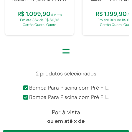
R$ 1.099,90
R$ 1.199,90
à vista
à v
Em até 36x de R$ 60,93
Em até 36x de R$ 66
Cartão Quero-Quero
Cartão Quero-Quer
=
2 produtos selecionados
Bomba Para Piscina com Pré Filtro Dancor PF-17 1/3CV 110V / 220V
Bomba Para Piscina com Pré Filtro Dancor PF-17 1/2CV 110V / 220V
Por
à vista
ou em até
x de