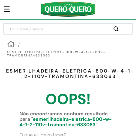
O que você procura?
Termos mais buscados
1
º
guarda roupa
ESMERILHADEIRA-ELETRICA-800-W-4-1-2-110V-
TRAMONTINA-633063
2
º
cozinha completa
ESMERILHADEIRA-ELETRICA-800-W-4-1-
3
º
piso cerâmica
2-110V-TRAMONTINA-633063
4
º
sofa
OOPS!
5
º
máquina lavar roupas
6
º
iphone
Não encontramos nenhum resultado
7
º
forro pvc
para "
esmerilhadeira-eletrica-800-w-
4-1-2-110v-tramontina-633063
"
8
º
porta
O que eu devo fazer?