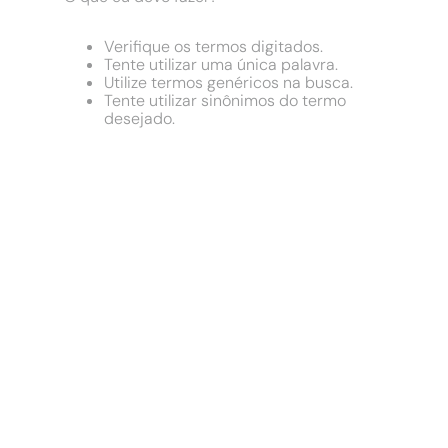
9
º
cimento
10
º
chuveiro
Verifique os termos digitados.
Tente utilizar uma única palavra.
Utilize termos genéricos na busca.
Tente utilizar sinônimos do termo
desejado.