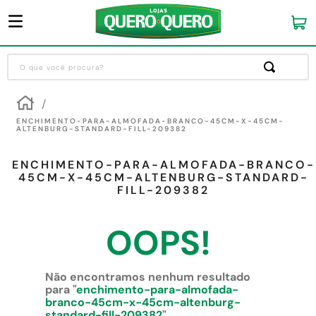
O que você procura?
Termos mais buscados
1
º
guarda roupa
ENCHIMENTO-PARA-ALMOFADA-BRANCO-45CM-X-45CM-
ALTENBURG-STANDARD-FILL-209382
2
º
cozinha completa
ENCHIMENTO-PARA-ALMOFADA-BRANCO-
3
º
piso cerâmica
45CM-X-45CM-ALTENBURG-STANDARD-
FILL-209382
4
º
sofa
5
º
máquina lavar roupas
OOPS!
6
º
forro pvc
7
º
iphone
Não encontramos nenhum resultado
para "
enchimento-para-almofada-
8
º
porta
branco-45cm-x-45cm-altenburg-
standard-fill-209382
"