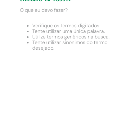
9
º
comoda
O que eu devo fazer?
10
º
chuveiro
Verifique os termos digitados.
Tente utilizar uma única palavra.
Utilize termos genéricos na busca.
Tente utilizar sinônimos do termo
desejado.