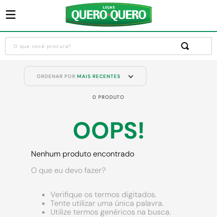
O que você procura?
Termos mais buscados
ORDENAR POR
MAIS RECENTES
1
º
guarda roupa
0
PRODUTO
2
º
cozinha completa
3
º
piso cerâmica
OOPS!
4
º
sofa
5
º
máquina lavar roupas
Nenhum produto encontrado
6
º
forro pvc
O que eu devo fazer?
7
º
iphone
Verifique os termos digitados.
8
º
porta
Tente utilizar uma única palavra.
Utilize termos genéricos na busca.