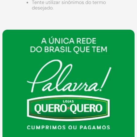
9
º
comoda
Tente utilizar sinônimos do termo
desejado.
10
º
chuveiro