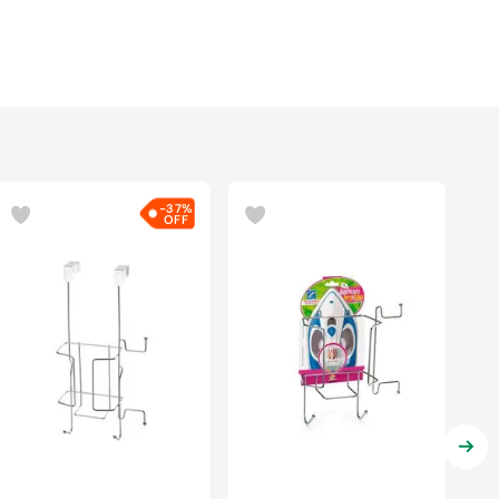
-
37%