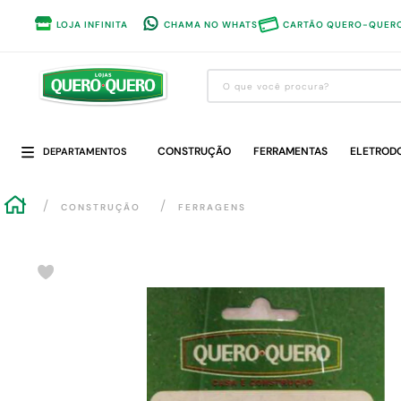
LOJA INFINITA
CHAMA NO WHATS
CARTÃO QUERO-QUER
O que você procura?
Termos mais buscados
CONSTRUÇÃO
1
º
guarda roupa
FERRAMENTAS
ELETROD
DEPARTAMENTOS
2
º
cozinha completa
CONSTRUÇÃO
FERRAGENS
3
º
piso cerâmica
4
º
sofa
5
º
máquina lavar roupas
6
º
forro pvc
7
º
iphone
8
º
porta