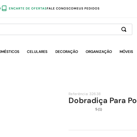
O
ENCARTE DE OFERTAS
FALE CONOSCO
MEUS PEDIDOS
OMÉSTICOS
CELULARES
DECORAÇÃO
ORGANIZAÇÃO
MÓVEIS
Referência
:
32638
Dobradiça Para Po
5
(
1
)