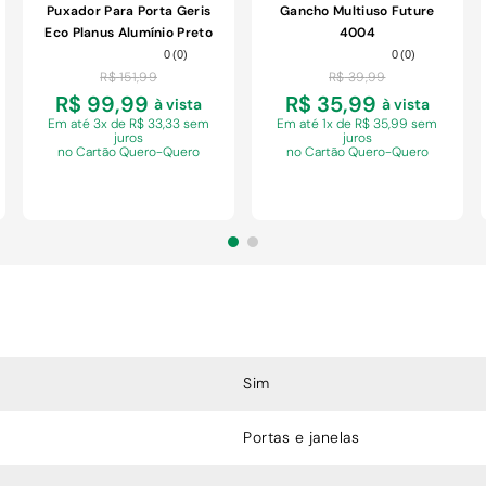
Puxador Para Porta Geris
Gancho Multiuso Future
Eco Planus Alumínio Preto
4004
40x400x300mm
0
(
0
)
0
(
0
)
R$
151
,
99
R$
39
,
99
R$ 99,99
R$ 35,99
à vista
à vista
Em
até 3x de R$ 33,33 sem
Em
até 1x de R$ 35,99 sem
juros
juros
no Cartão Quero-Quero
no Cartão Quero-Quero
COMPRAR
COMPRAR
Sim
Portas e janelas