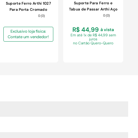
Suporte Para Ferro e
Suporte Ferro Arthi 1027
Tabua de Passar Arthi Aço
Para Porta Cromado
Cromado
0
(
0
)
0
(
0
)
R$ 44,99
à vista
Exclusivo loja física:
Em
até 1x de R$ 44,99 sem
Contate um vendedor!
juros
no Cartão Quero-Quero
COMPRAR