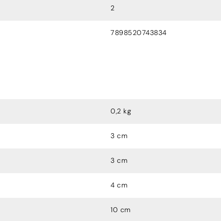
2
7898520743834
0,2 kg
3 cm
3 cm
4 cm
10 cm