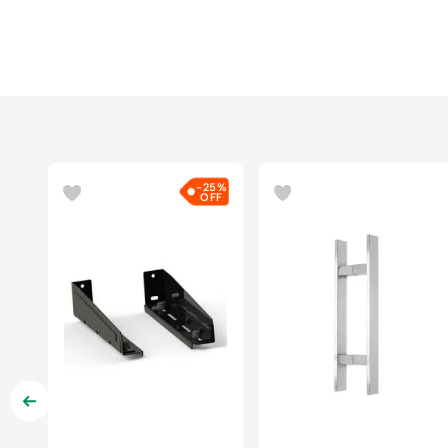
-
25%