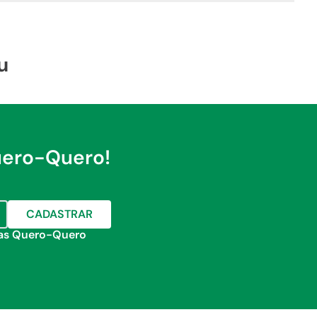
u
uero-Quero!
CADASTRAR
jas Quero-Quero