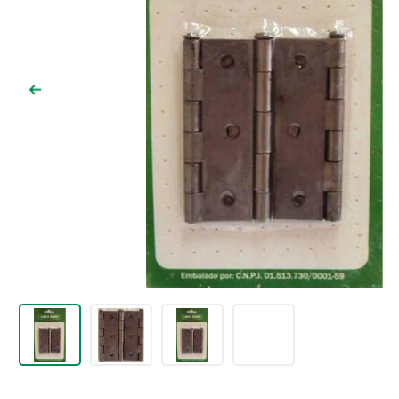
9
º
comoda
10
º
chuveiro