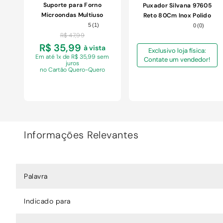
Suporte para Forno
Puxador Silvana 97605
Microondas Multiuso
Reto 80Cm Inox Polido
Brasforma Preto com
Cartela Com 1 Par
5
(
1
)
0
(
0
)
Braço Ajustável
R$
47
,
99
R$ 35,99
à vista
Exclusivo loja física:
Em
até 1x de R$ 35,99 sem
Contate um vendedor!
juros
no Cartão Quero-Quero
Informações Relevantes
COMPRAR
Palavra
Indicado para