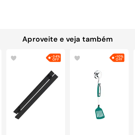
Aproveite e veja também
-
34%
-
10%