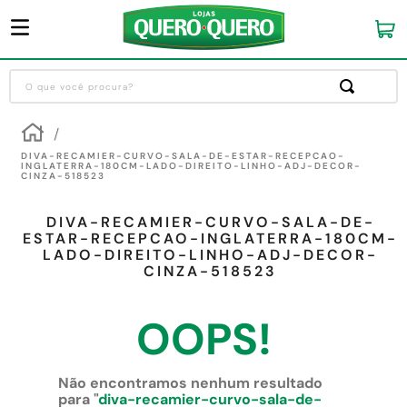
O que você procura?
Termos mais buscados
1
º
guarda roupa
DIVA-RECAMIER-CURVO-SALA-DE-ESTAR-RECEPCAO-
INGLATERRA-180CM-LADO-DIREITO-LINHO-ADJ-DECOR-
CINZA-518523
2
º
cozinha completa
3
º
piso cerâmica
DIVA-RECAMIER-CURVO-SALA-DE-
ESTAR-RECEPCAO-INGLATERRA-180CM-
4
º
sofa
LADO-DIREITO-LINHO-ADJ-DECOR-
CINZA-518523
5
º
máquina lavar roupas
6
º
forro pvc
OOPS!
7
º
iphone
8
º
porta
Não encontramos nenhum resultado
para "
diva-recamier-curvo-sala-de-