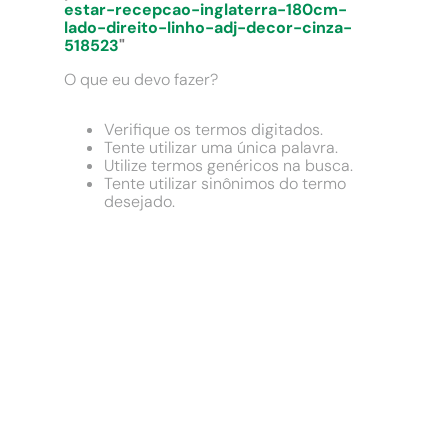
9
º
comoda
estar-recepcao-inglaterra-180cm-
lado-direito-linho-adj-decor-cinza-
10
º
chuveiro
518523
"
O que eu devo fazer?
Verifique os termos digitados.
Tente utilizar uma única palavra.
Utilize termos genéricos na busca.
Tente utilizar sinônimos do termo
desejado.