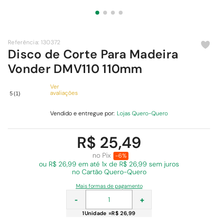
9
º
chuveiro
10
º
comoda
Referência
:
130372
Disco de Corte Para Madeira
Vonder DMV110 110mm
Ver
avaliações
5
(
1
)
Vendido e entregue por:
Lojas Quero-Quero
R$ 25,49
no Pix
-6%
ou R$ 26,99 em
até 1x de R$ 26,99 sem juros
no Cartão Quero-Quero
Mais formas de pagamento
-
+
1
Unidade
=
R$ 26,99