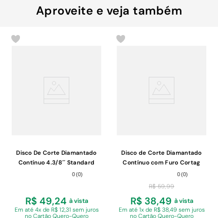
Aproveite e veja também
Disco De Corte Diamantado
Disco de Corte Diamantado
Contínuo 4.3/8´´ Standard
Contínuo com Furo Cortag
61610 180mm 25,4mm
0
(
0
)
0
(
0
)
R$
59
,
99
R$ 49,24
R$ 38,49
à vista
à vista
Em
até 4x de R$ 12,31 sem juros
Em
até 1x de R$ 38,49 sem juros
no Cartão Quero-Quero
no Cartão Quero-Quero