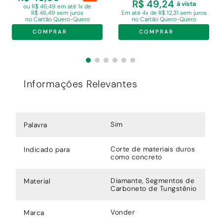
R$ 49,24
à vista
ou R$ 46,49 em
até 1x de
R$ 46,49 sem juros
Em
até 4x de R$ 12,31 sem juros
no Cartão Quero-Quero
no Cartão Quero-Quero
COMPRAR
COMPRAR
Informações Relevantes
Sim
Palavra
Corte de materiais duros
Indicado para
como concreto
Diamante, Segmentos de
Material
Carboneto de Tungstênio
Vonder
Marca