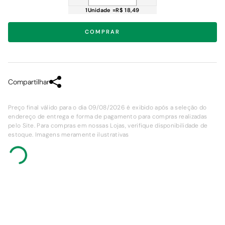
1
Unidade
=
R$ 18,49
COMPRAR
Compartilhar
Preço final válido para o dia 09/08/2026 é exibido após a seleção do
endereço de entrega e forma de pagamento para compras realizadas
pelo Site. Para compras em nossas Lojas, verifique disponibilidade de
estoque. Imagens meramente ilustrativas