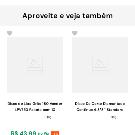
Aproveite e veja também
Disco de Lixa Grão 180 Vonder
Disco De Corte Diamantado
LPV750 Pacote com 10
Contínuo 4.3/8´´ Standard
Unidades
0
(
0
)
0
(
0
)
R$ 43,99
no Pix
-5%