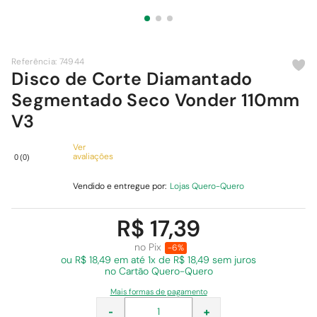
9
º
cimento
10
º
chuveiro
Referência
:
74944
Disco de Corte Diamantado
Segmentado Seco Vonder 110mm
V3
Ver
avaliações
0
(
0
)
Vendido e entregue por:
Lojas Quero-Quero
R$ 17,39
no Pix
-6%
ou R$ 18,49 em
até 1x de R$ 18,49 sem juros
no Cartão Quero-Quero
Mais formas de pagamento
-
+