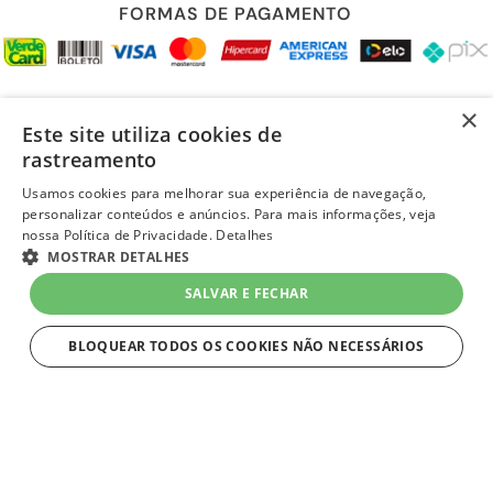
FORMAS DE PAGAMENTO
REDES SOCIAIS
×
Este site utiliza cookies de
rastreamento
Usamos cookies para melhorar sua experiência de navegação,
personalizar conteúdos e anúncios. Para mais informações, veja
LOJA SEGURA
nossa Política de Privacidade.
Detalhes
R$ 17,39
MOSTRAR DETALHES
no Pix
-6%
-
+
ou R$ 18,49 em
até 1x de R$ 18,49
SALVAR E FECHAR
sem juros
1
Unidade
=
R$ 18,49
no Cartão Quero-Quero
BLOQUEAR TODOS OS COOKIES NÃO NECESSÁRIOS
COMPRAR
ESTRITAMENTE NECESSÁRIOS
layout e desenvolvimento
Quero-Quero 2023 | todos os direitos reservados
Estritamente necessários
LOJAS QUERO-QUERO S.A. - CNPJ 96.418.264/0218-02