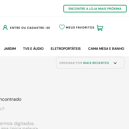
ENCONTRE A LOJA MAIS PRÓXIMA
MEUS FAVORITOS
ENTRE OU CADASTRE-SE
JARDIM
TVS E ÁUDIO
ELETROPORTÁTEIS
CAMA MESA E BANHO
ORDENAR POR
MAIS RECENTES
ncontrado
r?
termos digitados.
r uma única palavra.