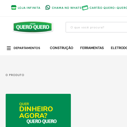
LOJA INFINITA
CHAMA NO WHATS
CARTÃO QUERO-QUER
O que você procura?
Termos mais buscados
CONSTRUÇÃO
1
º
guarda roupa
FERRAMENTAS
ELETROD
DEPARTAMENTOS
2
º
cozinha completa
3
º
piso cerâmica
0
PRODUTO
4
º
sofa
5
º
máquina lavar roupas
6
º
iphone
7
º
forro pvc
8
º
porta