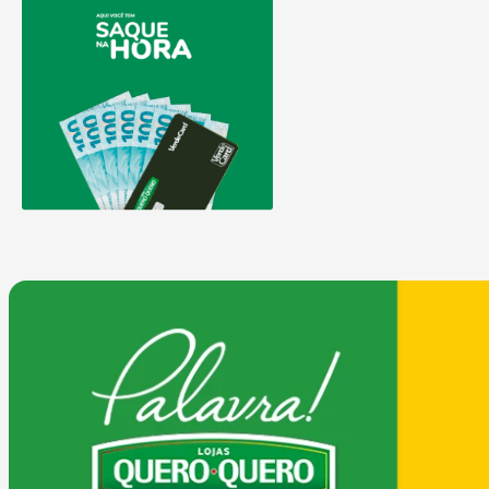
9
º
chuveiro
10
º
comoda