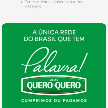
9
º
chuveiro
Tente utilizar sinônimos do termo
desejado.
10
º
cimento