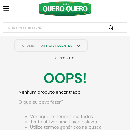
O que você procura?
Termos mais buscados
ORDENAR POR
MAIS RECENTES
1
º
guarda roupa
0
PRODUTO
2
º
cozinha completa
3
º
piso cerâmica
OOPS!
4
º
sofa
5
º
máquina lavar roupas
Nenhum produto encontrado
6
º
iphone
O que eu devo fazer?
7
º
forro pvc
Verifique os termos digitados.
8
º
porta
Tente utilizar uma única palavra.
Utilize termos genéricos na busca.