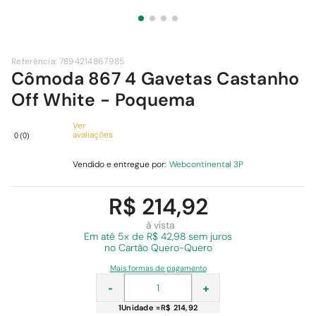
9
º
cimento
10
º
chuveiro
Referência
:
7894214867985
Cômoda 867 4 Gavetas Castanho
Off White - Poquema
Ver
avaliações
0
(
0
)
Vendido e entregue por:
Webcontinental 3P
R$ 214,92
à vista
Em
até 5x de R$ 42,98 sem juros
no Cartão Quero-Quero
Mais formas de pagamento
-
+
1
Unidade
=
R$ 214,92