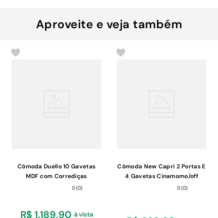
Aproveite e veja também
Cômoda Duello 10 Gavetas
Cômoda New Capri 2 Portas E
MDF com Corrediças
4 Gavetas Cinamomo/off
Telescópicas e Pés Reto
White Com Espelho - Móveis
0
(
0
)
0
(
0
)
Titânio
Albatroz Cinamomo/off White
R$ 1.189,90
à vista