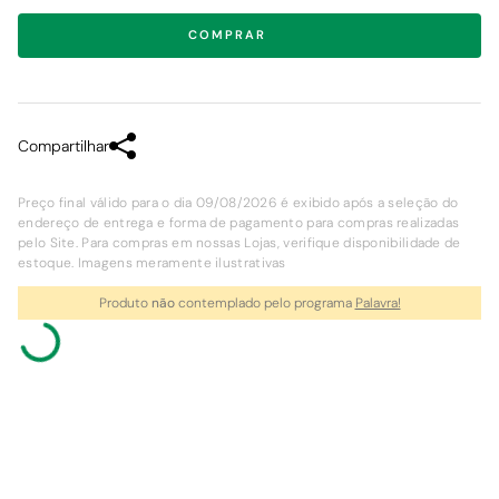
COMPRAR
Compartilhar
Preço final válido para o dia 09/08/2026 é exibido após a seleção do
endereço de entrega e forma de pagamento para compras realizadas
pelo Site. Para compras em nossas Lojas, verifique disponibilidade de
estoque. Imagens meramente ilustrativas
Produto
não
contemplado pelo programa
Palavra!