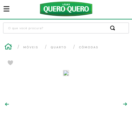
O que você procura?
Termos mais buscados
MÓVEIS
QUARTO
CÔMODAS
1
º
guarda roupa
2
º
cozinha completa
3
º
piso cerâmica
4
º
sofa
5
º
máquina lavar roupas
6
º
iphone
7
º
forro pvc
8
º
porta