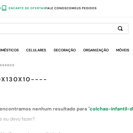
O
ENCARTE DE OFERTAS
FALE CONOSCO
MEUS PEDIDOS
OMÉSTICOS
CELULARES
DECORAÇÃO
ORGANIZAÇÃO
MÓVEIS
-568800
X130X10----
encontramos nenhum resultado para "
colchao-infantil
e eu devo fazer?