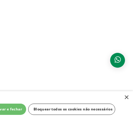
×
var e fechar
Bloquear todos os cookies não necessários