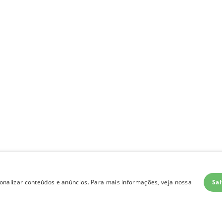
Sal
nalizar conteúdos e anúncios. Para mais informações, veja nossa