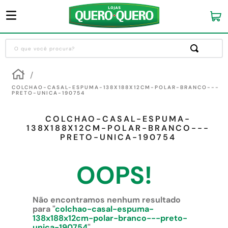
O que você procura?
Termos mais buscados
1
º
guarda roupa
COLCHAO-CASAL-ESPUMA-138X188X12CM-POLAR-BRANCO---
PRETO-UNICA-190754
2
º
cozinha completa
COLCHAO-CASAL-ESPUMA-
3
º
piso cerâmica
138X188X12CM-POLAR-BRANCO---
PRETO-UNICA-190754
4
º
sofa
5
º
máquina lavar roupas
OOPS!
6
º
iphone
7
º
forro pvc
Não encontramos nenhum resultado
para "
colchao-casal-espuma-
8
º
porta
138x188x12cm-polar-branco---preto-
unica-190754
"