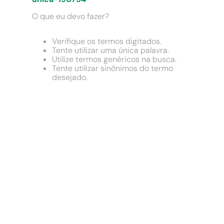
9
º
chuveiro
O que eu devo fazer?
10
º
comoda
Verifique os termos digitados.
Tente utilizar uma única palavra.
Utilize termos genéricos na busca.
Tente utilizar sinônimos do termo
desejado.