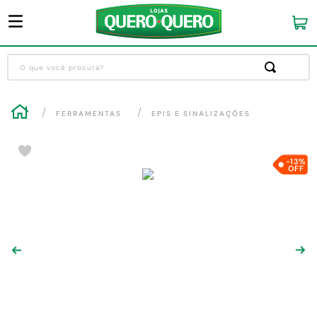
O que você procura?
Termos mais buscados
FERRAMENTAS
EPIS E SINALIZAÇÕES
1
º
guarda roupa
2
º
cozinha completa
-13
%
3
º
piso cerâmica
4
º
sofa
5
º
máquina lavar roupas
6
º
forro pvc
7
º
iphone
8
º
porta