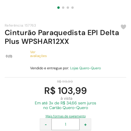
9
º
comoda
10
º
chuveiro
Referência
:
157763
Cinturão Paraquedista EPI Delta
Plus WPSHAR12XX
Ver
avaliações
0
(
0
)
Vendido e entregue por:
Lojas Quero-Quero
R$
119
,
99
R$ 103,99
à vista
Em
até 3x de R$ 34,66 sem juros
no Cartão Quero-Quero
Mais formas de pagamento
-
+