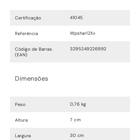
41045
Certificação
Wpshar12Xx
Referência
3295249226992
Código de Barras
(EAN)
Dimensões
0,76 kg
Peso
7 cm
Altura
30 cm
Largura