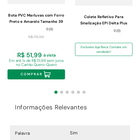
Bota PVC Marluvas com Forro
Colete Refletivo Para
Preto e Amarelo Tamanho 39
Sinalização EPI Delta Plus
Amarelo Tamanho XXL
0
(
0
)
0
(
0
)
R$
79
,
99
Exclusivo loja física: Contate um
vendedor!
R$ 51,99
à vista
Em
até 1x de R$ 51,99 sem juros
no Cartão Quero-Quero
COMPRAR
Informações Relevantes
Sim
Palavra