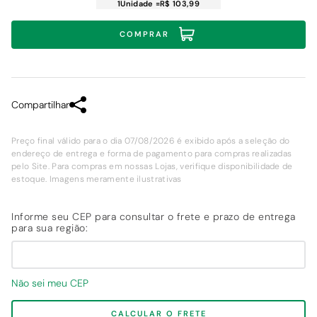
1
Unidade
=
R$ 103,99
COMPRAR
Compartilhar
Preço final válido para o dia 07/08/2026 é exibido após a seleção do
endereço de entrega e forma de pagamento para compras realizadas
pelo Site. Para compras em nossas Lojas, verifique disponibilidade de
estoque. Imagens meramente ilustrativas
Não sei meu CEP
CALCULAR O FRETE