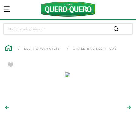
O que você procura?
Termos mais buscados
ELETROPORTÁTEIS
CHALEIRAS ELÉTRICAS
1
º
guarda roupa
2
º
cozinha completa
3
º
sofa
4
º
piso cerâmica
5
º
máquina lavar roupas
6
º
iphone
7
º
forro pvc
8
º
porta