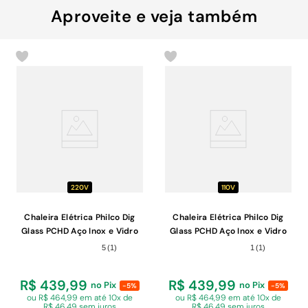
Aproveite e veja também
220V
110V
Chaleira Elétrica Philco Dig
Chaleira Elétrica Philco Dig
Glass PCHD Aço Inox e Vidro
Glass PCHD Aço Inox e Vidro
1,7 Litros 220V
1,7 Litros 110V
5
(
1
)
1
(
1
)
R$ 439,99
R$ 439,99
no Pix
no Pix
-5%
-5%
ou R$ 464,99 em
até 10x de
ou R$ 464,99 em
até 10x de
R$ 46,49 sem juros
R$ 46,49 sem juros