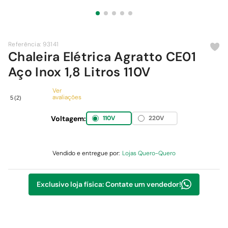
9
º
cimento
10
º
chuveiro
Referência
:
93141
Chaleira Elétrica Agratto CE01
Aço Inox 1,8 Litros 110V
Ver
avaliações
5
(
2
)
Voltagem:
110V
220V
Vendido e entregue por:
Lojas Quero-Quero
Exclusivo loja física: Contate um vendedor!