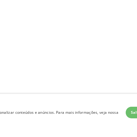
Sal
nalizar conteúdos e anúncios. Para mais informações, veja nossa