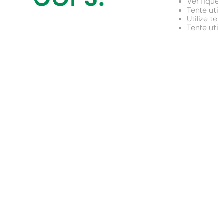
Verifiqu
9
º
comoda
Tente uti
Utilize 
10
º
chuveiro
Tente ut