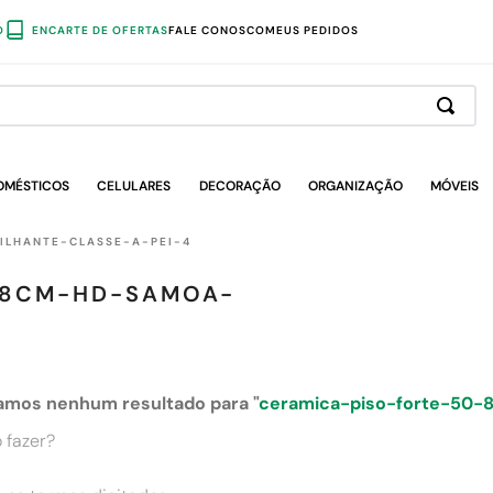
O
ENCARTE DE OFERTAS
FALE CONOSCO
MEUS PEDIDOS
OMÉSTICOS
CELULARES
DECORAÇÃO
ORGANIZAÇÃO
MÓVEIS
LHANTE-CLASSE-A-PEI-4
-8CM-HD-SAMOA-
amos nenhum resultado para "
ceramica-piso-forte-50-
 fazer?