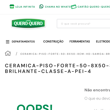
LOJA INFINITA
CHAMA NO WHATS
CARTÃO QUERO-QUER
O que você procura?
Termos mais buscados
CONSTRUÇÃO
1
º
guarda roupa
FERRAMENTAS
ELETROD
DEPARTAMENTOS
2
º
cozinha completa
CERAMICA-PISO-FORTE-50-8X50-8CM-HD-SAMOA-BRI
3
º
piso cerâmica
CERAMICA-PISO-FORTE-50-8X50
4
º
sofa
BRILHANTE-CLASSE-A-PEI-4
5
º
máquina lavar roupas
6
º
forro pvc
Não encontr
7
º
iphone
O que eu devo
8
º
porta
OOPS!