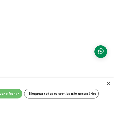
×
var e fechar
Bloquear todos os cookies não necessários