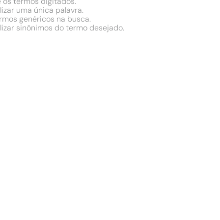
e os termos digitados.
lizar uma única palavra.
termos genéricos na busca.
ilizar sinônimos do termo desejado.