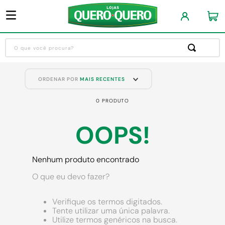
O que você procura?
Termos mais buscados
ORDENAR POR
MAIS RECENTES
1
º
guarda roupa
0
PRODUTO
2
º
cozinha completa
3
º
piso cerâmica
OOPS!
4
º
sofa
5
º
máquina lavar roupas
Nenhum produto encontrado
6
º
forro pvc
O que eu devo fazer?
7
º
iphone
Verifique os termos digitados.
8
º
porta
Tente utilizar uma única palavra.
Utilize termos genéricos na busca.