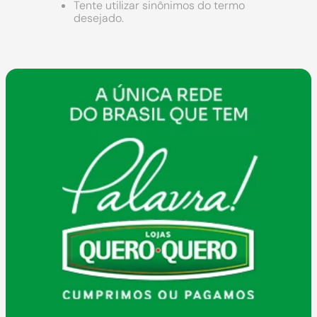
9
º
comoda
Tente utilizar sinônimos do termo
desejado.
10
º
chuveiro