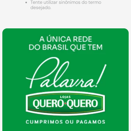
9
º
chuveiro
Tente utilizar sinônimos do termo
desejado.
10
º
comoda