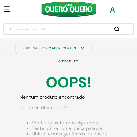
O que você procura?
Termos mais buscados
ORDENAR POR
MAIS RECENTES
1
º
guarda roupa
0
PRODUTO
2
º
cozinha completa
3
º
piso cerâmica
OOPS!
4
º
sofa
5
º
máquina lavar roupas
Nenhum produto encontrado
6
º
iphone
O que eu devo fazer?
7
º
forro pvc
Verifique os termos digitados.
8
º
porta
Tente utilizar uma única palavra.
Utilize termos genéricos na busca.