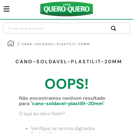
O que você procura?
Termos mais buscados
CANO-SOLDAVEL-PLASTILIT-20MM
1
º
guarda roupa
2
º
cozinha completa
CANO-SOLDAVEL-PLASTILIT-20MM
3
º
piso cerâmica
OOPS!
4
º
sofa
5
º
máquina lavar roupas
Não encontramos nenhum resultado
6
º
forro pvc
para "
cano-soldavel-plastilit-20mm
"
7
º
iphone
O que eu devo fazer?
8
º
porta
Verifique os termos digitados.