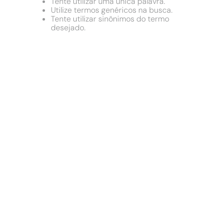
9
º
comoda
Tente utilizar uma única palavra.
Utilize termos genéricos na busca.
10
º
chuveiro
Tente utilizar sinônimos do termo
desejado.