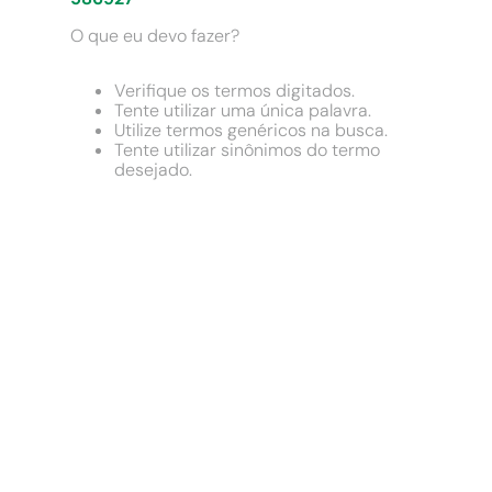
9
º
cimento
O que eu devo fazer?
10
º
chuveiro
Verifique os termos digitados.
Tente utilizar uma única palavra.
Utilize termos genéricos na busca.
Tente utilizar sinônimos do termo
desejado.