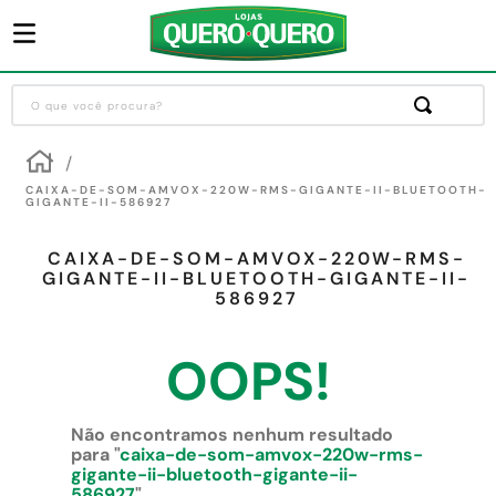
O que você procura?
Termos mais buscados
1
º
guarda roupa
CAIXA-DE-SOM-AMVOX-220W-RMS-GIGANTE-II-BLUETOOTH-
GIGANTE-II-586927
2
º
cozinha completa
CAIXA-DE-SOM-AMVOX-220W-RMS-
3
º
piso cerâmica
GIGANTE-II-BLUETOOTH-GIGANTE-II-
586927
4
º
sofa
5
º
máquina lavar roupas
OOPS!
6
º
iphone
7
º
forro pvc
Não encontramos nenhum resultado
para "
caixa-de-som-amvox-220w-rms-
8
º
porta
gigante-ii-bluetooth-gigante-ii-
586927
"