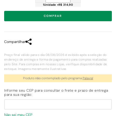
1
Unidade
=
R$ 314,90
COMPRAR
Compartilhar
Preço final válido para o dia 08/08/2026 é exibido após a seleção do
endereço de entrega e forma de pagamento para compras realizadas
pelo Site. Para compras em nossas Lojas, verifique disponibilidade de
estoque. Imagens meramente ilustrativas
Produto
não
contemplado pelo programa
Palavra!
Não sei meu CEP