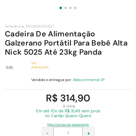
9
º
chuveiro
10
º
cimento
Referência
:
7908200102827
Cadeira De Alimentação
Galzerano Portátil Para Bebê Alta
Nick 5025 Até 23kg Panda
Ver
avaliações
0
(
0
)
Vendido e entregue por:
Webcontinental 3P
R$ 314,90
à vista
Em
até 10x de R$ 31,49 sem juros
no Cartão Quero-Quero
Mais formas de pagamento
-
+