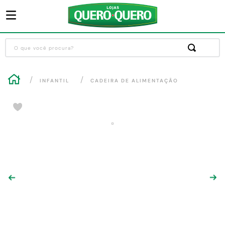
O que você procura?
Termos mais buscados
INFANTIL
CADEIRA DE ALIMENTAÇÃO
1
º
guarda roupa
2
º
cozinha completa
3
º
piso cerâmica
4
º
sofa
5
º
máquina lavar roupas
6
º
iphone
7
º
forro pvc
8
º
porta