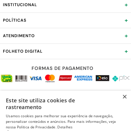
Todas as informações divulgadas são de responsabilidade d
+
INSTITUCIONAL
Garantia de 6 meses contra defeitos de fabricação, de aco
+
POLÍTICAS
+
ATENDIMENTO
+
FOLHETO DIGITAL
FORMAS DE PAGAMENTO
REDES SOCIAIS
×
Este site utiliza cookies de
rastreamento
Usamos cookies para melhorar sua experiência de navegação,
personalizar conteúdos e anúncios. Para mais informações, veja
LOJA SEGURA
nossa Política de Privacidade.
Detalhes