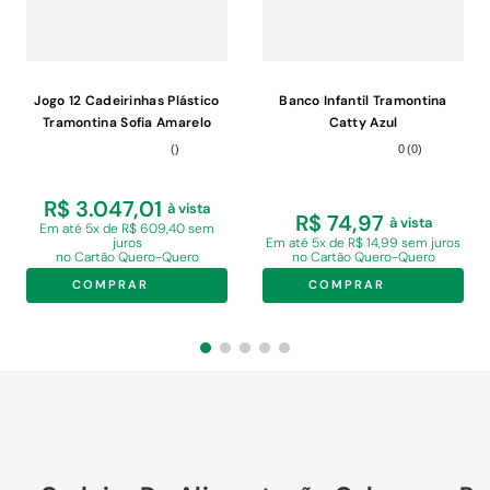
Jogo 12 Cadeirinhas Plástico
Banco Infantil Tramontina
Tramontina Sofia Amarelo
Catty Azul
Escola Brinquedoteca
(
)
0
(
0
)
Educação Infantil
R$ 3.047,01
à vista
R$ 74,97
à vista
Em
até 5x de R$ 609,40 sem
juros
Em
até 5x de R$ 14,99 sem juros
no Cartão Quero-Quero
no Cartão Quero-Quero
COMPRAR
COMPRAR