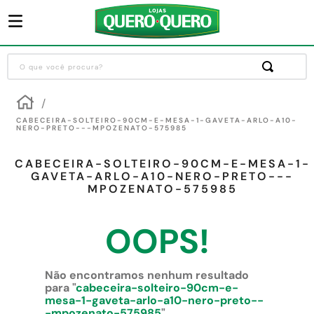
O que você procura?
Termos mais buscados
1
º
guarda roupa
CABECEIRA-SOLTEIRO-90CM-E-MESA-1-GAVETA-ARLO-A10-
NERO-PRETO---MPOZENATO-575985
2
º
cozinha completa
CABECEIRA-SOLTEIRO-90CM-E-MESA-1-
3
º
piso cerâmica
GAVETA-ARLO-A10-NERO-PRETO---
MPOZENATO-575985
4
º
sofa
5
º
máquina lavar roupas
OOPS!
6
º
forro pvc
7
º
iphone
Não encontramos nenhum resultado
para "
cabeceira-solteiro-90cm-e-
8
º
porta
mesa-1-gaveta-arlo-a10-nero-preto--
-mpozenato-575985
"