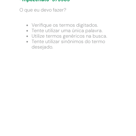
9
º
comoda
O que eu devo fazer?
10
º
chuveiro
Verifique os termos digitados.
Tente utilizar uma única palavra.
Utilize termos genéricos na busca.
Tente utilizar sinônimos do termo
desejado.