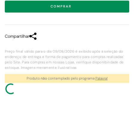
COMPRAR
Compartilhar
Preço final válido para o dia 09/08/2026 é exibido após a seleção do
endereço de entrega e forma de pagamento para compras realizadas
pelo Site. Para compras em nossas Lojas, verifique disponibilidade de
estoque. Imagens meramente ilustrativas
Produto
não
contemplado pelo programa
Palavra!