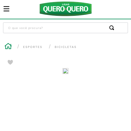
O que você procura?
Termos mais buscados
ESPORTES
BICICLETAS
1
º
guarda roupa
2
º
cozinha completa
3
º
piso cerâmica
4
º
sofa
5
º
máquina lavar roupas
6
º
iphone
7
º
forro pvc
8
º
porta