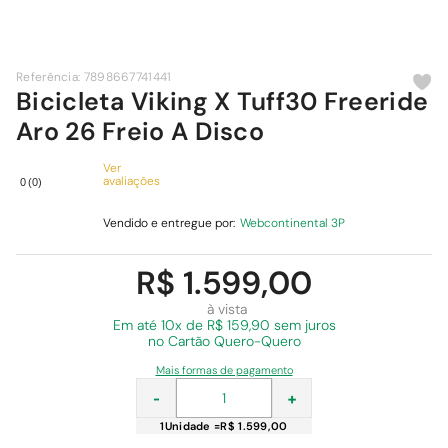
9
º
cimento
10
º
chuveiro
Referência
:
7898667741441
Bicicleta Viking X Tuff30 Freeride
Aro 26 Freio A Disco
Ver
avaliações
0
(
0
)
Vendido e entregue por:
Webcontinental 3P
R$ 1.599,00
à vista
Em
até 10x de R$ 159,90 sem juros
no Cartão Quero-Quero
Mais formas de pagamento
-
+
1
Unidade
=
R$ 1.599,00