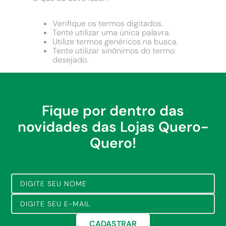
9
º
cimento
10
º
chuveiro
Verifique os termos digitados.
Tente utilizar uma única palavra.
Utilize termos genéricos na busca.
Tente utilizar sinônimos do termo
desejado.
Fique por dentro das
novidades das Lojas Quero-
Quero!
CADASTRAR