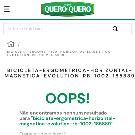
O que você procura?
Termos mais buscados
1
º
guarda roupa
BICICLETA-ERGOMETRICA-HORIZONTAL-MAGNETICA-
EVOLUTION-RB-1002-185889
2
º
cozinha completa
BICICLETA-ERGOMETRICA-HORIZONTAL-
3
º
sofa
MAGNETICA-EVOLUTION-RB-1002-185889
4
º
piso cerâmica
OOPS!
5
º
máquina lavar roupas
6
º
iphone
Não encontramos nenhum resultado
7
º
forro pvc
para "
bicicleta-ergometrica-horizontal-
magnetica-evolution-rb-1002-185889
"
8
º
porta
O que eu devo fazer?