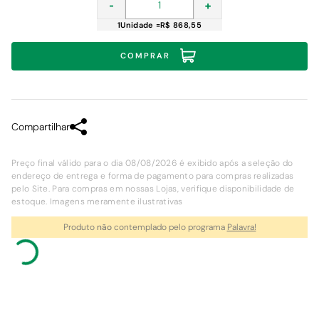
-
+
1
Unidade
=
R$ 868,55
COMPRAR
Compartilhar
Preço final válido para o dia 08/08/2026 é exibido após a seleção do
endereço de entrega e forma de pagamento para compras realizadas
pelo Site. Para compras em nossas Lojas, verifique disponibilidade de
estoque. Imagens meramente ilustrativas
Produto
não
contemplado pelo programa
Palavra!