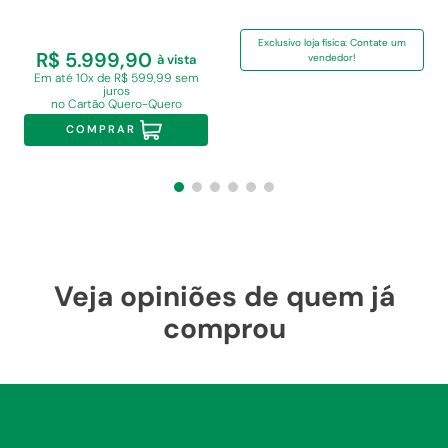
Exclusivo loja física: Contate um
R$ 5.999,90
vendedor!
à vista
Em
até 10x de R$ 599,99 sem
juros
no Cartão Quero-Quero
COMPRAR
Veja opiniões de quem já
comprou