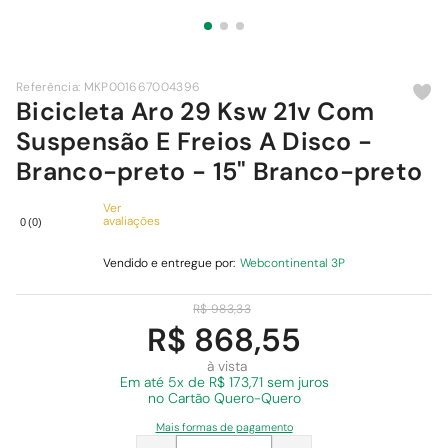
9
º
chuveiro
10
º
cimento
Referência
:
MKP001667004396
Bicicleta Aro 29 Ksw 21v Com
Suspensão E Freios A Disco -
Branco-preto - 15" Branco-preto
Ver
avaliações
0
(
0
)
Vendido e entregue por:
Webcontinental 3P
R$
983
,
33
R$ 868,55
à vista
Em
até 5x de R$ 173,71 sem juros
no Cartão Quero-Quero
Mais formas de pagamento