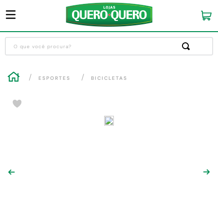
O que você procura?
Termos mais buscados
ESPORTES
BICICLETAS
1
º
guarda roupa
2
º
cozinha completa
-12
%
3
º
piso cerâmica
4
º
sofa
5
º
máquina lavar roupas
6
º
iphone
7
º
forro pvc
8
º
porta