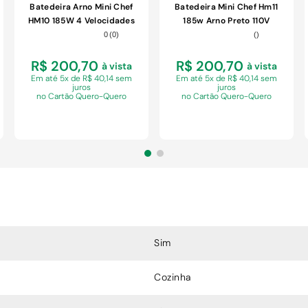
Batedeira Arno Mini Chef
Batedeira Mini Chef Hm11
HM10 185W 4 Velocidades
185w Arno Preto 110V
2 Tigelas 4L Branco 110V
0
(
0
)
(
)
R$ 200,70
R$ 200,70
à vista
à vista
Em
até 5x de R$ 40,14 sem
Em
até 5x de R$ 40,14 sem
juros
juros
no Cartão Quero-Quero
no Cartão Quero-Quero
COMPRAR
COMPRAR
Sim
Cozinha