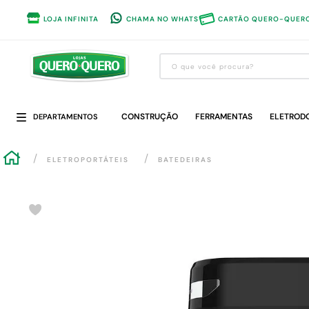
LOJA INFINITA
CHAMA NO WHATS
CARTÃO QUERO-QUER
O que você procura?
Termos mais buscados
CONSTRUÇÃO
1
º
guarda roupa
FERRAMENTAS
ELETROD
DEPARTAMENTOS
2
º
cozinha completa
ELETROPORTÁTEIS
BATEDEIRAS
3
º
piso cerâmica
4
º
sofa
5
º
máquina lavar roupas
6
º
iphone
7
º
forro pvc
8
º
porta