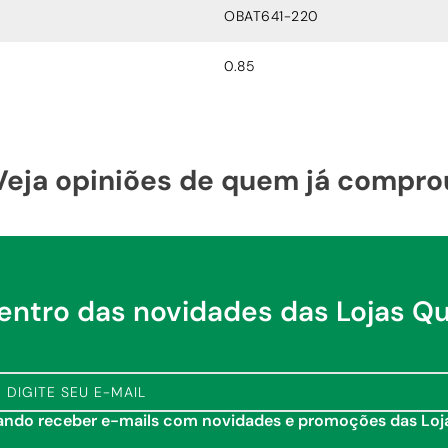
OBAT641-220
0.85
Veja opiniões de quem já compro
dentro das novidades das Lojas Q
tando receber e-mails com novidades e promoções das Lo