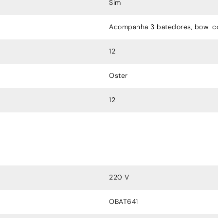
Sim
Acompanha 3 batedores, bowl c
12
Oster
12
220 V
OBAT641