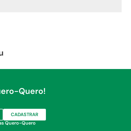
u
uero-Quero!
CADASTRAR
jas Quero-Quero