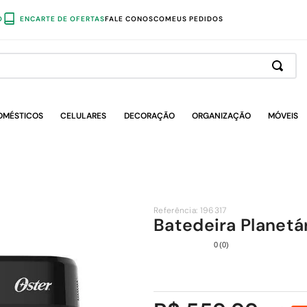
O
ENCARTE DE OFERTAS
FALE CONOSCO
MEUS PEDIDOS
OMÉSTICOS
CELULARES
DECORAÇÃO
ORGANIZAÇÃO
MÓVEIS
Referência
:
196317
Batedeira Planetá
0
(
0
)