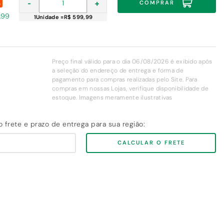
-
+
COMPRAR
%
,99
1
Unidade
=
R$ 599,99
Preço final válido para o dia 06/08/2026 é exibido após
a seleção do endereço de entrega e forma de
pagamento para compras realizadas pelo Site. Para
compras em nossas Lojas, verifique disponibilidade de
estoque. Imagens meramente ilustrativas
CALCULAR O FRETE