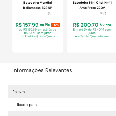
Batedeira Mondial
Batedeira Mini Chef Hm11
Bellamassa B29NP
Arno Preto 220V
Vermelha 220V
5
(
1
)
0
(
0
)
R$ 157,99
R$ 200,70
no Pix
à vista
-6%
ou R$ 167,99 em
até 5x de
Em
até 5x de R$ 40,14 sem
R$ 33,59 sem juros
juros
no Cartão Quero-Quero
no Cartão Quero-Quero
Informações Relevantes
COMPRAR
COMPRAR
Palavra
Indicado para