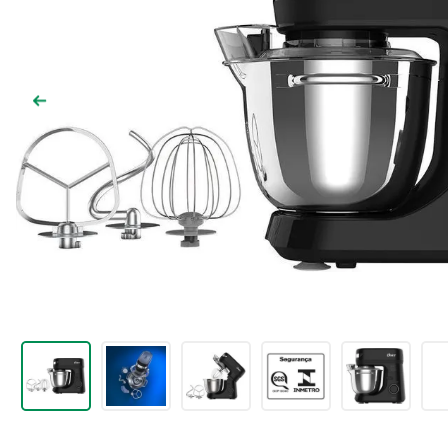
9
º
chuveiro
10
º
comoda