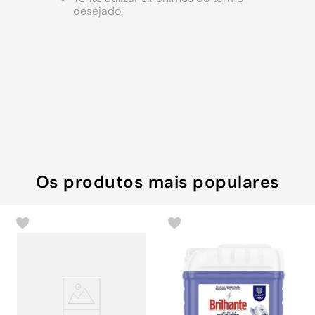
9
º
chuveiro
desejado.
10
º
comoda
Os produtos mais populares