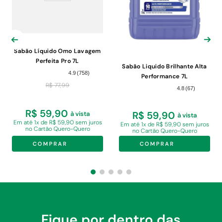
Sabão Líquido Omo Lavagem
Perfeita Pro 7L
Sabão Liquido Brilhante Alta
4.9
(
758
)
Performance 7L
R$
77
,
99
4.8
(
67
)
R$ 59,90
R$ 59,90
à vista
à vista
Em
até 1x de R$ 59,90 sem juros
Em
até 1x de R$ 59,90 sem juros
no Cartão Quero-Quero
no Cartão Quero-Quero
COMPRAR
COMPRAR
Fique por dentro das