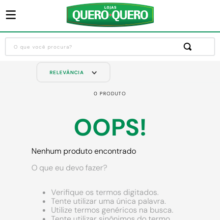
O que você procura?
Termos mais buscados
RELEVÂNCIA
1
º
guarda roupa
0
PRODUTO
2
º
cozinha completa
OOPS!
3
º
piso cerâmica
4
º
sofa
Nenhum produto encontrado
5
º
máquina lavar roupas
O que eu devo fazer?
6
º
iphone
7
º
forro pvc
Verifique os termos digitados.
Tente utilizar uma única palavra.
8
º
porta
Utilize termos genéricos na busca.
Tente utilizar sinônimos do termo