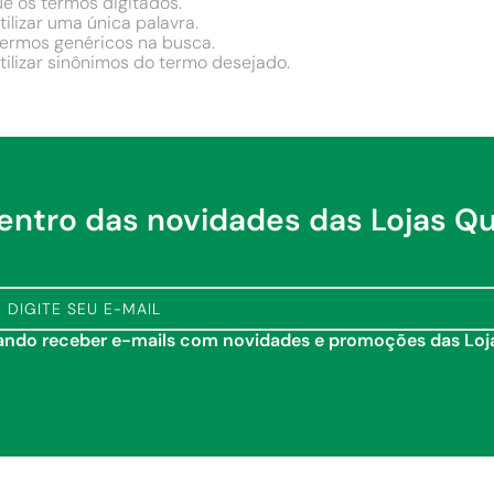
ue os termos digitados.
tilizar uma única palavra.
 termos genéricos na busca.
tilizar sinônimos do termo desejado.
dentro das novidades das Lojas Q
tando receber e-mails com novidades e promoções das Lo