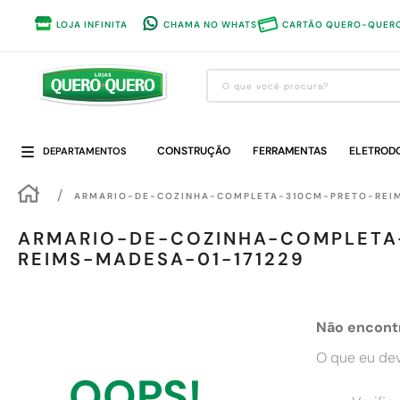
LOJA INFINITA
CHAMA NO WHATS
CARTÃO QUERO-QUER
O que você procura?
Termos mais buscados
CONSTRUÇÃO
1
º
guarda roupa
FERRAMENTAS
ELETROD
DEPARTAMENTOS
2
º
cozinha completa
ARMARIO-DE-COZINHA-COMPLETA-310CM-PRETO-REIM
3
º
piso cerâmica
ARMARIO-DE-COZINHA-COMPLETA
4
º
sofa
REIMS-MADESA-01-171229
5
º
máquina lavar roupas
6
º
forro pvc
Não encont
7
º
iphone
O que eu dev
8
º
porta
OOPS!