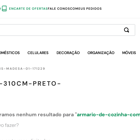
O
ENCARTE DE OFERTAS
FALE CONOSCO
MEUS PEDIDOS
OMÉSTICOS
CELULARES
DECORAÇÃO
ORGANIZAÇÃO
MÓVEIS
S-MADESA-01-171229
-310CM-PRETO-
ramos nenhum resultado para "
armario-de-cozinha-com
o fazer?