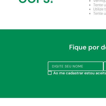
Verifiq
9
º
comoda
Tente u
Utilize
10
º
chuveiro
Tente u
Fique por 
Ao me cadastrar estou acei