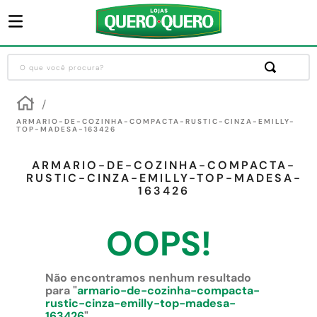
O que você procura?
Termos mais buscados
1
º
guarda roupa
ARMARIO-DE-COZINHA-COMPACTA-RUSTIC-CINZA-EMILLY-
TOP-MADESA-163426
2
º
cozinha completa
ARMARIO-DE-COZINHA-COMPACTA-
3
º
piso cerâmica
RUSTIC-CINZA-EMILLY-TOP-MADESA-
163426
4
º
sofa
5
º
máquina lavar roupas
OOPS!
6
º
iphone
7
º
forro pvc
Não encontramos nenhum resultado
para "
armario-de-cozinha-compacta-
8
º
porta
rustic-cinza-emilly-top-madesa-
163426
"