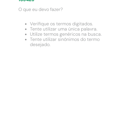
9
º
chuveiro
O que eu devo fazer?
10
º
cimento
Verifique os termos digitados.
Tente utilizar uma única palavra.
Utilize termos genéricos na busca.
Tente utilizar sinônimos do termo
desejado.