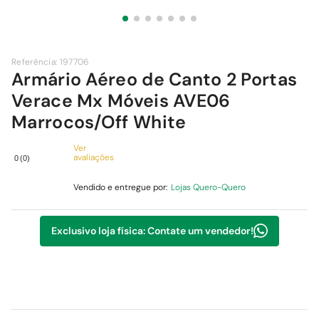
9
º
cimento
10
º
chuveiro
Referência
:
197706
Armário Aéreo de Canto 2 Portas
Verace Mx Móveis AVE06
Marrocos/Off White
Ver
avaliações
0
(
0
)
Vendido e entregue por:
Lojas Quero-Quero
Exclusivo loja física: Contate um vendedor!