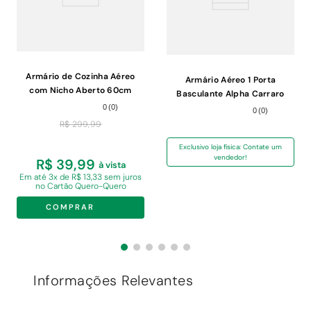
Armário de Cozinha Aéreo
Armário Aéreo 1 Porta
com Nicho Aberto 60cm
Basculante Alpha Carraro
Rustic Emilly Madesa
Branco 80Cm
0
(
0
)
0
(
0
)
R$
299
,
99
Exclusivo loja física: Contate um
vendedor!
R$ 39,99
à vista
Em
até 3x de R$ 13,33 sem juros
no Cartão Quero-Quero
COMPRAR
Informações Relevantes