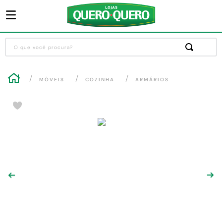
O que você procura?
Termos mais buscados
MÓVEIS
COZINHA
ARMÁRIOS
1
º
guarda roupa
2
º
cozinha completa
3
º
piso cerâmica
4
º
sofa
5
º
máquina lavar roupas
6
º
iphone
7
º
forro pvc
8
º
porta