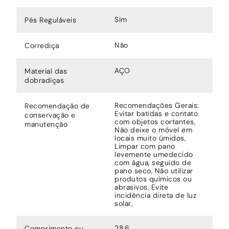
Sim
Pés Reguláveis
Não
Corrediça
AÇO
Material das
dobradiças
Recomendações Gerais:
Recomendação de
Evitar batidas e contato
conservação e
com objetos cortantes,
manutenção
Não deixe o móvel em
locais muito úmidos,
Limpar com pano
levemente umedecido
com água, seguido de
pano seco, Não utilizar
produtos químicos ou
abrasivos, Evite
incidência direta de luz
solar,
28,6
Comprimento ou