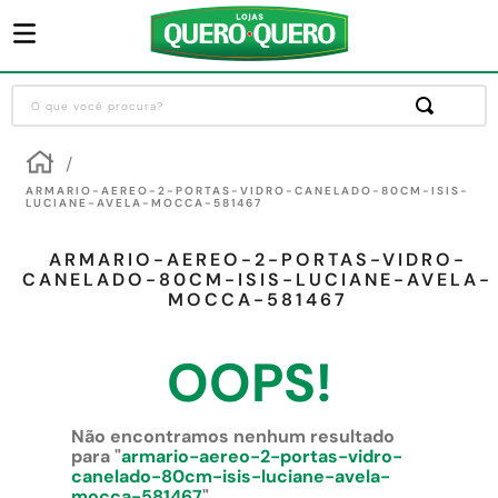
O que você procura?
Termos mais buscados
1
º
guarda roupa
ARMARIO-AEREO-2-PORTAS-VIDRO-CANELADO-80CM-ISIS-
LUCIANE-AVELA-MOCCA-581467
2
º
cozinha completa
ARMARIO-AEREO-2-PORTAS-VIDRO-
3
º
piso cerâmica
CANELADO-80CM-ISIS-LUCIANE-AVELA-
MOCCA-581467
4
º
sofa
5
º
máquina lavar roupas
OOPS!
6
º
forro pvc
7
º
iphone
Não encontramos nenhum resultado
para "
armario-aereo-2-portas-vidro-
8
º
porta
canelado-80cm-isis-luciane-avela-
mocca-581467
"