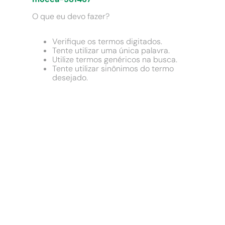
9
º
comoda
O que eu devo fazer?
10
º
chuveiro
Verifique os termos digitados.
Tente utilizar uma única palavra.
Utilize termos genéricos na busca.
Tente utilizar sinônimos do termo
desejado.