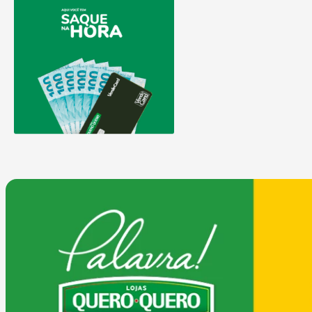
9
º
comoda
10
º
chuveiro