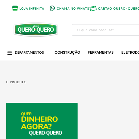
LOJA INFINITA
CHAMA NO WHATS
CARTÃO QUERO-QUER
O que você procura?
Termos mais buscados
CONSTRUÇÃO
1
º
guarda roupa
FERRAMENTAS
ELETROD
DEPARTAMENTOS
2
º
cozinha completa
3
º
piso cerâmica
0
PRODUTO
4
º
sofa
5
º
máquina lavar roupas
6
º
forro pvc
7
º
iphone
8
º
porta