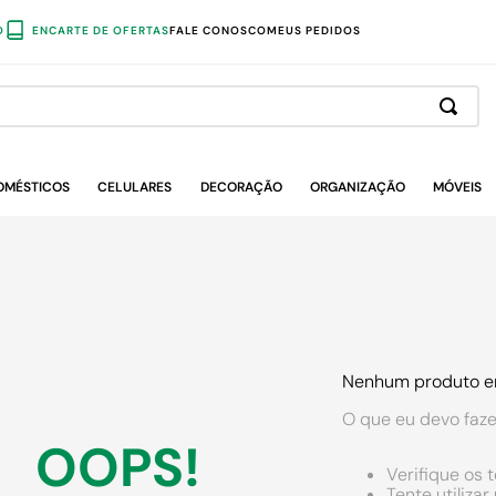
O
ENCARTE DE OFERTAS
FALE CONOSCO
MEUS PEDIDOS
OMÉSTICOS
CELULARES
DECORAÇÃO
ORGANIZAÇÃO
MÓVEIS
Nenhum produto e
O que eu devo faze
OOPS!
Verifique os 
Tente utiliza