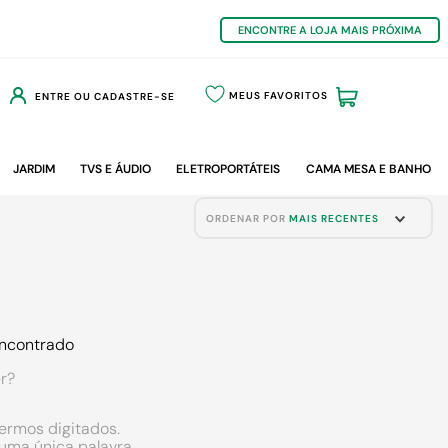
ENCONTRE A LOJA MAIS PRÓXIMA
MEUS FAVORITOS
ENTRE OU CADASTRE-SE
JARDIM
TVS E ÁUDIO
ELETROPORTÁTEIS
CAMA MESA E BANHO
ORDENAR POR
MAIS RECENTES
ncontrado
r?
termos digitados.
r uma única palavra.