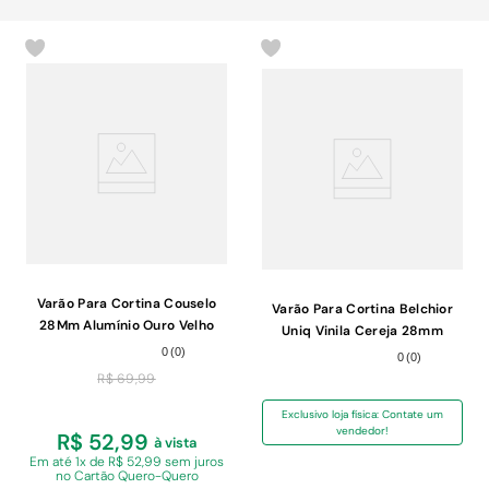
Varão Para Cortina Couselo
Varão Para Cortina Belchior
28Mm Alumínio Ouro Velho
Uniq Vinila Cereja 28mm
2,00m
3,00m
0
(
0
)
0
(
0
)
R$
69
,
99
Exclusivo loja física: Contate um
vendedor!
R$ 52,99
à vista
Em
até 1x de R$ 52,99 sem juros
no Cartão Quero-Quero