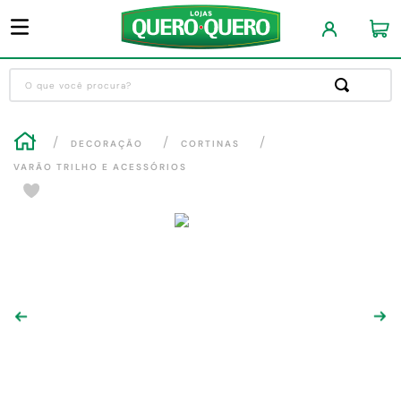
O que você procura?
Termos mais buscados
DECORAÇÃO
CORTINAS
1
º
guarda roupa
VARÃO TRILHO E ACESSÓRIOS
2
º
cozinha completa
3
º
piso cerâmica
4
º
sofa
5
º
máquina lavar roupas
6
º
iphone
7
º
forro pvc
8
º
porta