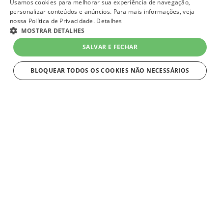
Usamos cookies para melhorar sua experiência de navegação,
personalizar conteúdos e anúncios. Para mais informações, veja
nossa Política de Privacidade.
Detalhes
MOSTRAR DETALHES
SALVAR E FECHAR
BLOQUEAR TODOS OS COOKIES NÃO NECESSÁRIOS
ESTRITAMENTE NECESSÁRIOS
Estritamente necessários
Strictly necessary cookies allow core website functionality such as user
login and account management. The website cannot be used properly
without strictly necessary cookies.
Nome
Provider
/
Domínio
Expiração
Descriç
VtexWorkspace
1 mês
Os Wor
VTEX
de trab
lojaqueroquero.myvtex.com
ambien
isolado