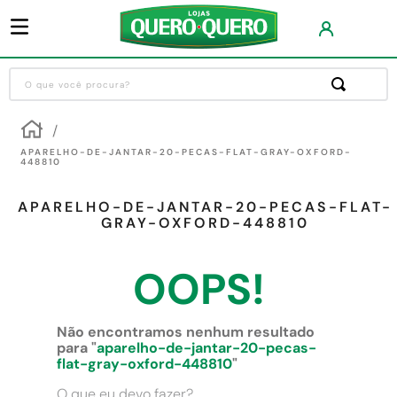
O que você procura?
Termos mais buscados
1
º
guarda roupa
APARELHO-DE-JANTAR-20-PECAS-FLAT-GRAY-OXFORD-
448810
2
º
cozinha completa
APARELHO-DE-JANTAR-20-PECAS-FLAT-
3
º
piso cerâmica
GRAY-OXFORD-448810
4
º
sofa
OOPS!
5
º
máquina lavar roupas
6
º
iphone
Não encontramos nenhum resultado
7
º
forro pvc
para "
aparelho-de-jantar-20-pecas-
flat-gray-oxford-448810
"
8
º
porta
O que eu devo fazer?