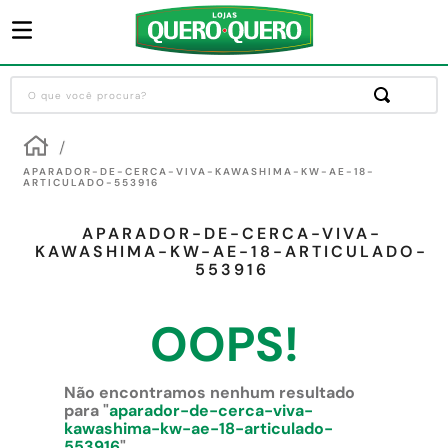
O que você procura?
Termos mais buscados
1
º
guarda roupa
APARADOR-DE-CERCA-VIVA-KAWASHIMA-KW-AE-18-
ARTICULADO-553916
2
º
cozinha completa
APARADOR-DE-CERCA-VIVA-
3
º
piso cerâmica
KAWASHIMA-KW-AE-18-ARTICULADO-
553916
4
º
sofa
5
º
máquina lavar roupas
OOPS!
6
º
iphone
7
º
forro pvc
Não encontramos nenhum resultado
para "
aparador-de-cerca-viva-
8
º
porta
kawashima-kw-ae-18-articulado-
553916
"