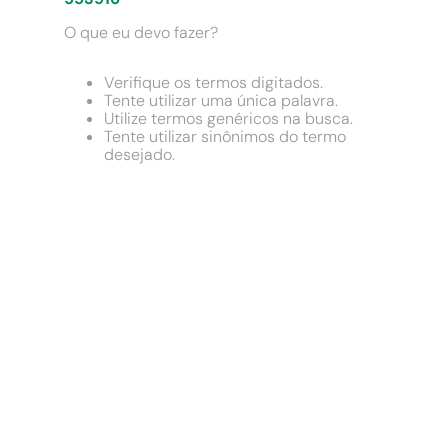
9
º
chuveiro
O que eu devo fazer?
10
º
cimento
Verifique os termos digitados.
Tente utilizar uma única palavra.
Utilize termos genéricos na busca.
Tente utilizar sinônimos do termo
desejado.