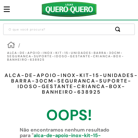
O que você procura?
Termos mais buscados
1
º
guarda roupa
ALCA-DE-APOIO-INOX-KIT-15-UNIDADES-BARRA-30CM-
SEGURANCA-SUPORTE-IDOSO-GESTANTE-CRIANCA-BOX-
BANHEIRO-638925
2
º
cozinha completa
3
º
piso cerâmica
ALCA-DE-APOIO-INOX-KIT-15-UNIDADES-
BARRA-30CM-SEGURANCA-SUPORTE-
4
º
sofa
IDOSO-GESTANTE-CRIANCA-BOX-
BANHEIRO-638925
5
º
máquina lavar roupas
6
º
iphone
OOPS!
7
º
forro pvc
8
º
porta
Não encontramos nenhum resultado
para "
alca-de-apoio-inox-kit-15-