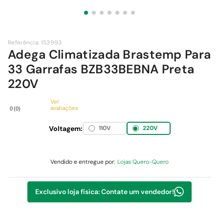
9
º
chuveiro
10
º
comoda
Referência
:
153993
Adega Climatizada Brastemp Para
33 Garrafas BZB33BEBNA Preta
220V
Ver
avaliações
0
(
0
)
Voltagem:
110V
220V
Vendido e entregue por:
Lojas Quero-Quero
Exclusivo loja física: Contate um vendedor!