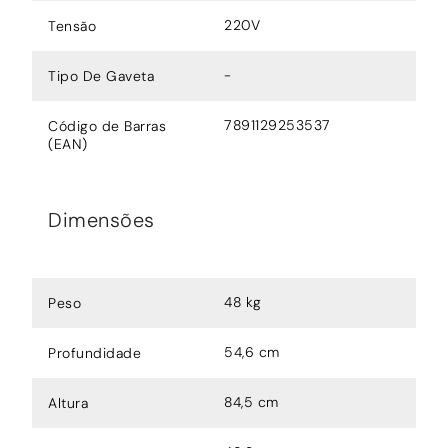
220V
Tensão
-
Tipo De Gaveta
7891129253537
Código de Barras
(EAN)
Dimensões
48 kg
Peso
54,6 cm
Profundidade
84,5 cm
Altura