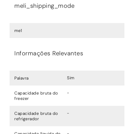
meli_shipping_mode
me1
Informações Relevantes
Sim
Palavra
-
Capacidade bruta do
freezer
-
Capacidade bruta do
refrigerador
-
Capacidade líquida de