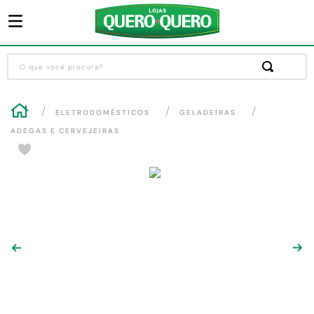
O que você procura?
Termos mais buscados
ELETRODOMÉSTICOS
GELADEIRAS
1
º
guarda roupa
ADEGAS E CERVEJEIRAS
2
º
cozinha completa
3
º
piso cerâmica
4
º
sofa
5
º
máquina lavar roupas
6
º
iphone
7
º
forro pvc
8
º
porta